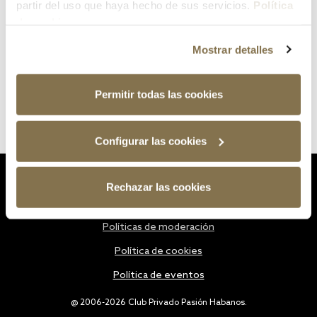
partir del uso que haya hecho de sus servicios.
Política
de cookies
Mostrar detalles
Permitir todas las cookies
Configurar las cookies
Estatutos
Rechazar las cookies
Política de privacidad
Políticas de moderación
Política de cookies
Política de eventos
@ 2006-2026 Club Privado Pasión Habanos.