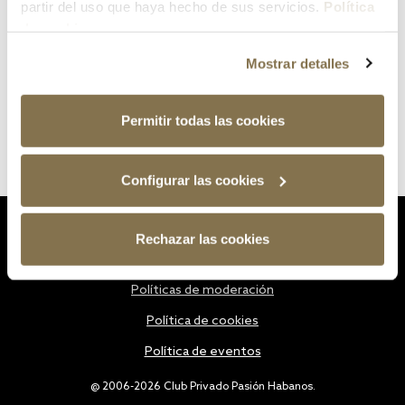
partir del uso que haya hecho de sus servicios.
Política
de cookies
Mostrar detalles
Permitir todas las cookies
Configurar las cookies
Estatutos
Rechazar las cookies
Política de privacidad
Políticas de moderación
Política de cookies
Política de eventos
@ 2006-2026 Club Privado Pasión Habanos.