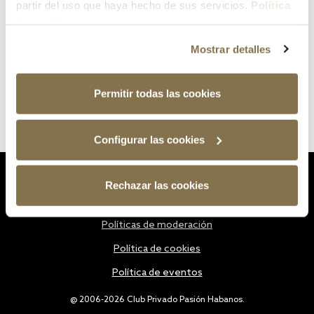
partir del uso que haya hecho de sus servicios.
Política
de cookies
Mostrar detalles
Permitir todas las cookies
Configurar las cookies
Estatutos
Rechazar las cookies
Política de privacidad
Políticas de moderación
Política de cookies
Política de eventos
@ 2006-2026 Club Privado Pasión Habanos.