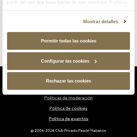
partir del uso que haya hecho de sus servicios.
Política
de cookies
Mostrar detalles
Permitir todas las cookies
Configurar las cookies
Estatutos
Rechazar las cookies
Política de privacidad
Políticas de moderación
Política de cookies
Política de eventos
@ 2006-2026 Club Privado Pasión Habanos.