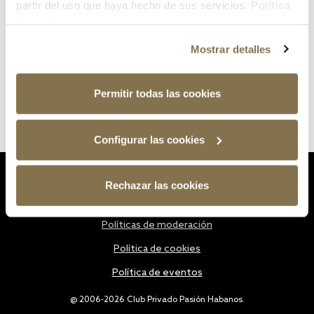
partir del uso que haya hecho de sus servicios.
Política
de cookies
Mostrar detalles
Permitir todas las cookies
Configurar las cookies
Estatutos
Rechazar las cookies
Política de privacidad
Políticas de moderación
Política de cookies
Política de eventos
@ 2006-2026 Club Privado Pasión Habanos.