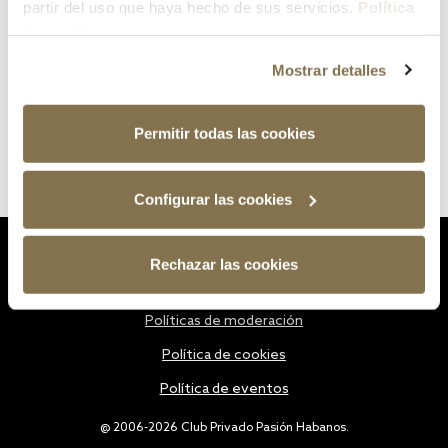
partir del uso que haya hecho de sus servicios.
Política
de cookies
Mostrar detalles
Permitir todas las cookies
Configurar las cookies
Estatutos
Rechazar las cookies
Política de privacidad
Políticas de moderación
Política de cookies
Política de eventos
@ 2006-2026 Club Privado Pasión Habanos.