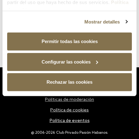
partir del uso que haya hecho de sus servicios.
Política
de cookies
Mostrar detalles
Permitir todas las cookies
Configurar las cookies
Estatutos
Rechazar las cookies
Política de privacidad
Políticas de moderación
Política de cookies
Política de eventos
@ 2006-2026 Club Privado Pasión Habanos.