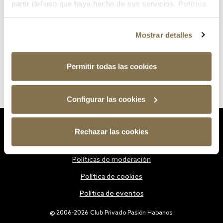
partir del uso que haya hecho de sus servicios.
Política
de cookies
Mostrar detalles
Permitir todas las cookies
Configurar las cookies
Estatutos
Rechazar las cookies
Política de privacidad
Políticas de moderación
Política de cookies
Política de eventos
@ 2006-2026 Club Privado Pasión Habanos.