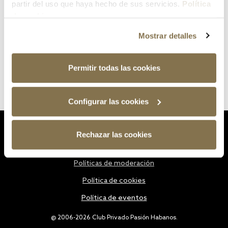
partir del uso que haya hecho de sus servicios.
Política
de cookies
Mostrar detalles
Permitir todas las cookies
Configurar las cookies
Estatutos
Rechazar las cookies
Política de privacidad
Políticas de moderación
Política de cookies
Política de eventos
@ 2006-2026 Club Privado Pasión Habanos.