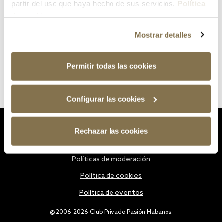
partir del uso que haya hecho de sus servicios.
Política
de cookies
Mostrar detalles
Permitir todas las cookies
Configurar las cookies
Estatutos
Rechazar las cookies
Política de privacidad
Políticas de moderación
Política de cookies
Política de eventos
@ 2006-2026 Club Privado Pasión Habanos.