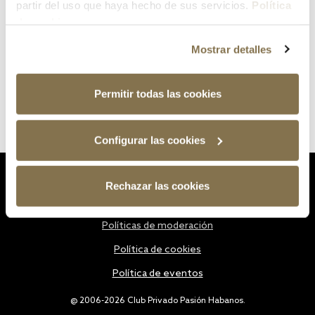
partir del uso que haya hecho de sus servicios.
Política
de cookies
Mostrar detalles
Permitir todas las cookies
Configurar las cookies
Estatutos
Rechazar las cookies
Política de privacidad
Políticas de moderación
Política de cookies
Política de eventos
@ 2006-2026 Club Privado Pasión Habanos.