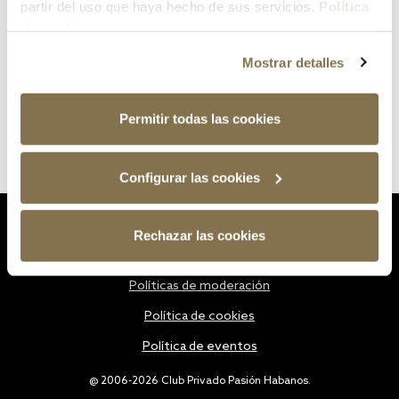
partir del uso que haya hecho de sus servicios.
Política
de cookies
Mostrar detalles
Permitir todas las cookies
Configurar las cookies
Estatutos
Rechazar las cookies
Política de privacidad
Políticas de moderación
Política de cookies
Política de eventos
@ 2006-2026 Club Privado Pasión Habanos.