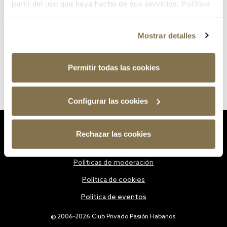
partir del uso que haya hecho de sus servicios.
Política
de cookies
Mostrar detalles
Permitir todas las cookies
Configurar las cookies
Estatutos
Rechazar las cookies
Política de privacidad
Políticas de moderación
Política de cookies
Política de eventos
@ 2006-2026 Club Privado Pasión Habanos.