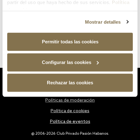
partir del uso que haya hecho de sus servicios.
Política
de cookies
Mostrar detalles
Permitir todas las cookies
Configurar las cookies
Estatutos
Rechazar las cookies
Política de privacidad
Políticas de moderación
Política de cookies
Política de eventos
@ 2006-2026 Club Privado Pasión Habanos.