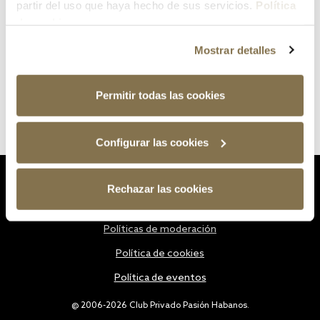
partir del uso que haya hecho de sus servicios.
Política
de cookies
Mostrar detalles
Permitir todas las cookies
Configurar las cookies
Estatutos
Rechazar las cookies
Política de privacidad
Políticas de moderación
Política de cookies
Política de eventos
@ 2006-2026 Club Privado Pasión Habanos.