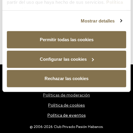
partir del uso que haya hecho de sus servicios.
Política
de cookies
Mostrar detalles
Permitir todas las cookies
Configurar las cookies
Estatutos
Rechazar las cookies
Política de privacidad
Políticas de moderación
Política de cookies
Política de eventos
@ 2006-2026 Club Privado Pasión Habanos.