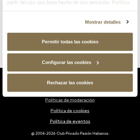
partir del uso que haya hecho de sus servicios.
Política
de cookies
Mostrar detalles
Permitir todas las cookies
Configurar las cookies
Estatutos
Rechazar las cookies
Política de privacidad
Políticas de moderación
Política de cookies
Política de eventos
@ 2006-2026 Club Privado Pasión Habanos.