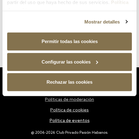
partir del uso que haya hecho de sus servicios.
Política
de cookies
Mostrar detalles
Permitir todas las cookies
Configurar las cookies
Estatutos
Rechazar las cookies
Política de privacidad
Políticas de moderación
Política de cookies
Política de eventos
@ 2006-2026 Club Privado Pasión Habanos.