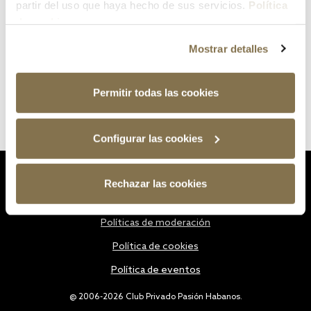
partir del uso que haya hecho de sus servicios.
Política
de cookies
Mostrar detalles
Permitir todas las cookies
Configurar las cookies
Estatutos
Rechazar las cookies
Política de privacidad
Políticas de moderación
Política de cookies
Política de eventos
@ 2006-2026 Club Privado Pasión Habanos.