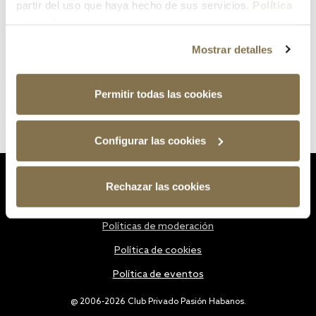
partir del uso que haya hecho de sus servicios.
Política
de cookies
Mostrar detalles
Permitir todas las cookies
Configurar las cookies
Estatutos
Rechazar las cookies
Política de privacidad
Políticas de moderación
Política de cookies
Política de eventos
@ 2006-2026 Club Privado Pasión Habanos.