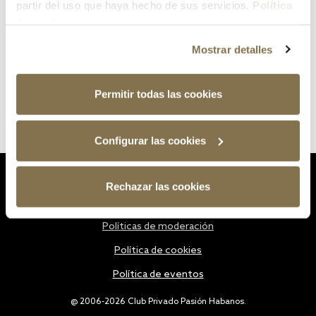
partir del uso que haya hecho de sus servicios.
Política
de cookies
Mostrar detalles
Permitir todas las cookies
Configurar las cookies
Estatutos
Rechazar las cookies
Política de privacidad
Políticas de moderación
Política de cookies
Política de eventos
@ 2006-2026 Club Privado Pasión Habanos.