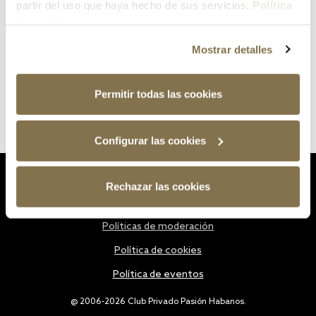
partir del uso que haya hecho de sus servicios.
Política
de cookies
Mostrar detalles
Permitir todas las cookies
Configurar las cookies
Estatutos
Rechazar las cookies
Política de privacidad
Políticas de moderación
Política de cookies
Política de eventos
@ 2006-2026 Club Privado Pasión Habanos.