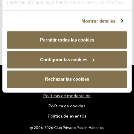
partir del uso que haya hecho de sus servicios.
Política
de cookies
Mostrar detalles
Permitir todas las cookies
Configurar las cookies
Estatutos
Rechazar las cookies
Política de privacidad
Políticas de moderación
Política de cookies
Política de eventos
@ 2006-2026 Club Privado Pasión Habanos.