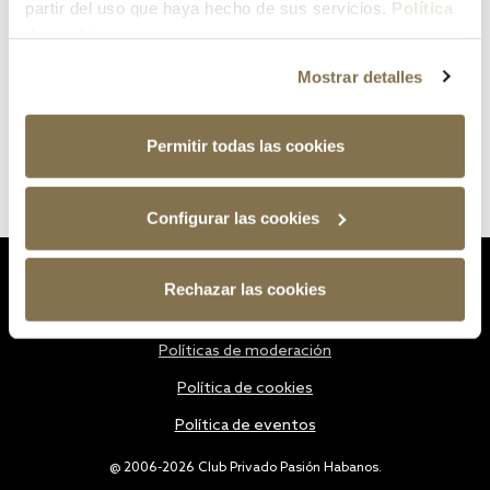
partir del uso que haya hecho de sus servicios.
Política
de cookies
Mostrar detalles
Permitir todas las cookies
Configurar las cookies
Estatutos
Rechazar las cookies
Política de privacidad
Políticas de moderación
Política de cookies
Política de eventos
@ 2006-2026 Club Privado Pasión Habanos.