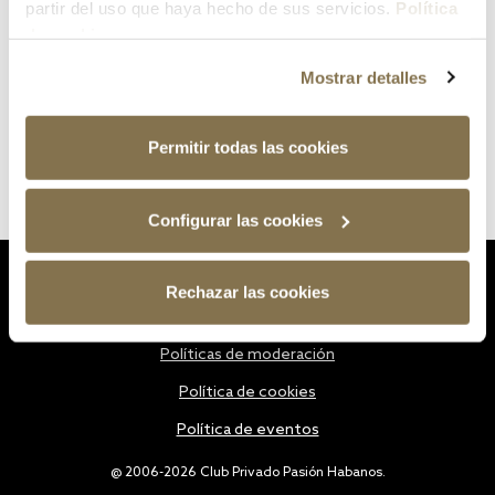
partir del uso que haya hecho de sus servicios.
Política
de cookies
Mostrar detalles
Permitir todas las cookies
Configurar las cookies
Estatutos
Rechazar las cookies
Política de privacidad
Políticas de moderación
Política de cookies
Política de eventos
@ 2006-2026 Club Privado Pasión Habanos.