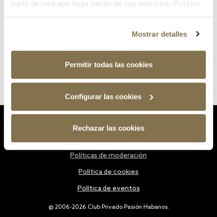
partir del uso que haya hecho de sus servicios.
Política
de cookies
Mostrar detalles
Permitir todas las cookies
Configurar las cookies
Estatutos
Rechazar las cookies
Política de privacidad
Políticas de moderación
Política de cookies
Política de eventos
@ 2006-2026 Club Privado Pasión Habanos.