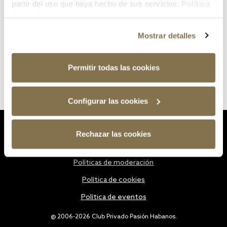
partir del uso que haya hecho de sus servicios.
Política
de cookies
Mostrar detalles
Permitir todas las cookies
Configurar las cookies
Estatutos
Rechazar las cookies
Política de privacidad
Políticas de moderación
Política de cookies
Política de eventos
@ 2006-2026 Club Privado Pasión Habanos.