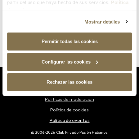
partir del uso que haya hecho de sus servicios.
Política
de cookies
Mostrar detalles
Permitir todas las cookies
Configurar las cookies
Estatutos
Rechazar las cookies
Política de privacidad
Políticas de moderación
Política de cookies
Política de eventos
@ 2006-2026 Club Privado Pasión Habanos.