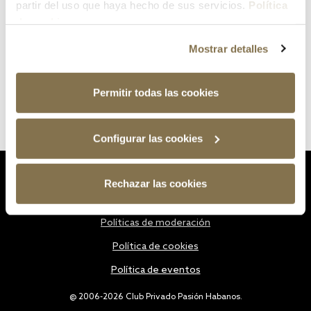
partir del uso que haya hecho de sus servicios.
Política
de cookies
Mostrar detalles
Permitir todas las cookies
Configurar las cookies
Estatutos
Rechazar las cookies
Política de privacidad
Políticas de moderación
Política de cookies
Política de eventos
@ 2006-2026 Club Privado Pasión Habanos.