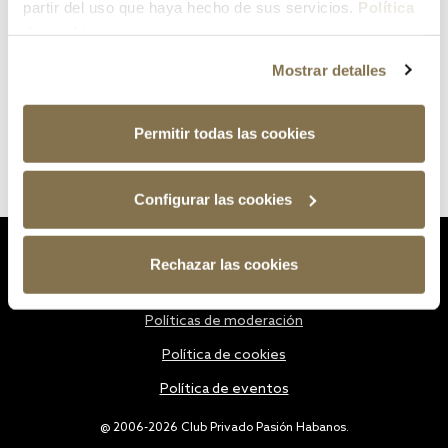
partir del uso que haya hecho de sus servicios.
Política
de cookies
Mostrar detalles
Permitir todas las cookies
Configurar las cookies
Estatutos
Rechazar las cookies
Política de privacidad
Políticas de moderación
Política de cookies
Política de eventos
@ 2006-2026 Club Privado Pasión Habanos.