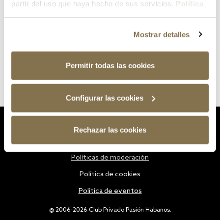
partir del uso que haya hecho de sus servicios.
Política
de cookies
Mostrar detalles
Permitir todas las cookies
Configurar las cookies
Estatutos
Rechazar las cookies
Política de privacidad
Políticas de moderación
Política de cookies
Política de eventos
@ 2006-2026 Club Privado Pasión Habanos.