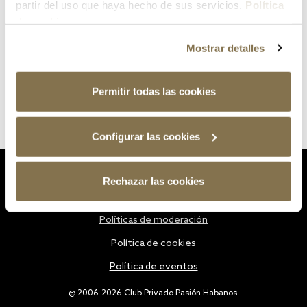
partir del uso que haya hecho de sus servicios.
Política
de cookies
Mostrar detalles
Permitir todas las cookies
Configurar las cookies
Estatutos
Rechazar las cookies
Política de privacidad
Políticas de moderación
Política de cookies
Política de eventos
@ 2006-2026 Club Privado Pasión Habanos.