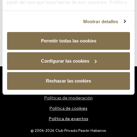
partir del uso que haya hecho de sus servicios.
Política
de cookies
Mostrar detalles
Permitir todas las cookies
Configurar las cookies
Estatutos
Rechazar las cookies
Política de privacidad
Políticas de moderación
Política de cookies
Política de eventos
@ 2006-2026 Club Privado Pasión Habanos.