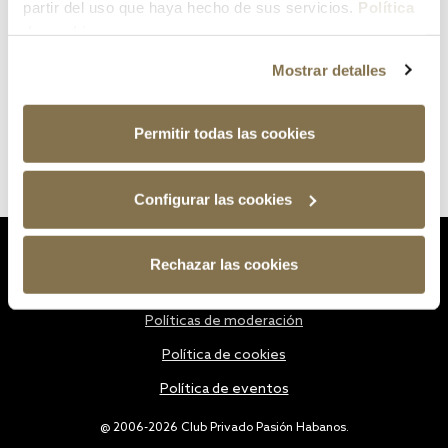
partir del uso que haya hecho de sus servicios.
Política
de cookies
Mostrar detalles
Permitir todas las cookies
Configurar las cookies
Estatutos
Rechazar las cookies
Política de privacidad
Políticas de moderación
Política de cookies
Política de eventos
@ 2006-2026 Club Privado Pasión Habanos.