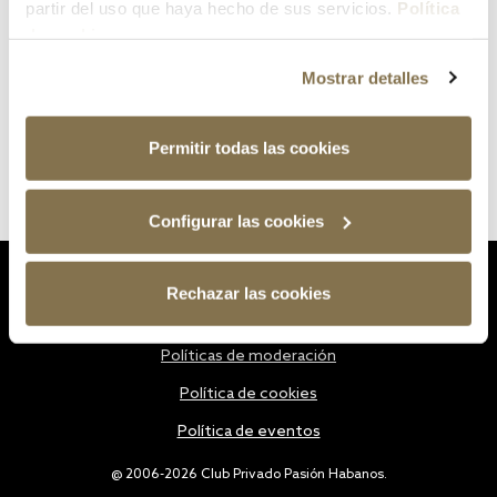
partir del uso que haya hecho de sus servicios.
Política
de cookies
Mostrar detalles
Permitir todas las cookies
Configurar las cookies
Estatutos
Rechazar las cookies
Política de privacidad
Políticas de moderación
Política de cookies
Política de eventos
@ 2006-2026 Club Privado Pasión Habanos.