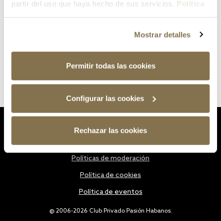
partir del uso que haya hecho de sus servicios.
Política
de cookies
Mostrar detalles
Permitir todas las cookies
Configurar las cookies
Estatutos
Rechazar las cookies
Política de privacidad
Políticas de moderación
Política de cookies
Política de eventos
@ 2006-2026 Club Privado Pasión Habanos.