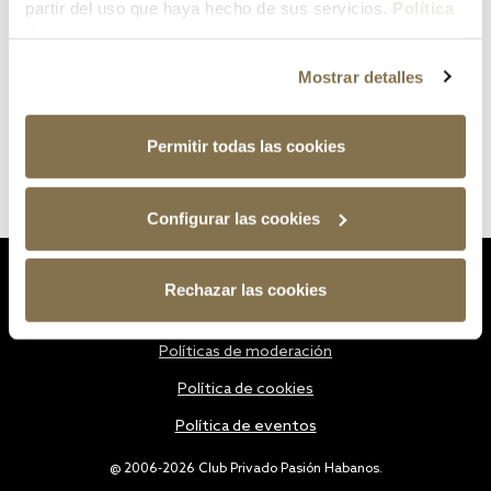
partir del uso que haya hecho de sus servicios.
Política
de cookies
Mostrar detalles
Permitir todas las cookies
Configurar las cookies
Estatutos
Rechazar las cookies
Política de privacidad
Políticas de moderación
Política de cookies
Política de eventos
@ 2006-2026 Club Privado Pasión Habanos.