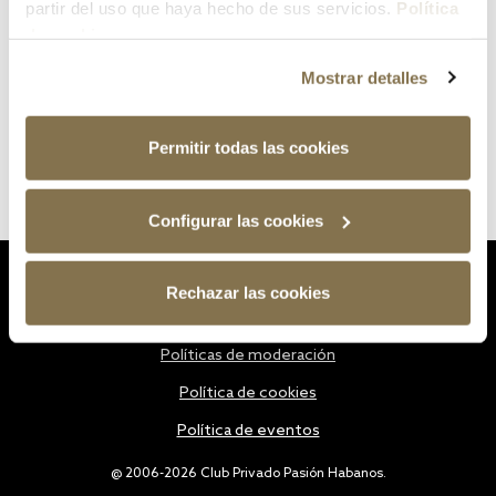
partir del uso que haya hecho de sus servicios.
Política
de cookies
Mostrar detalles
Permitir todas las cookies
Configurar las cookies
Estatutos
Rechazar las cookies
Política de privacidad
Políticas de moderación
Política de cookies
Política de eventos
@ 2006-2026 Club Privado Pasión Habanos.