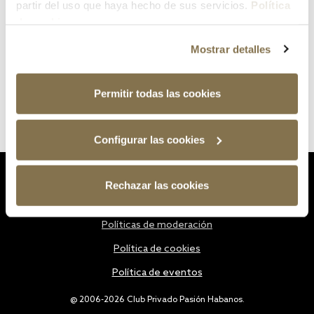
partir del uso que haya hecho de sus servicios.
Política
de cookies
Mostrar detalles
Permitir todas las cookies
Configurar las cookies
Estatutos
Rechazar las cookies
Política de privacidad
Políticas de moderación
Política de cookies
Política de eventos
@ 2006-2026 Club Privado Pasión Habanos.