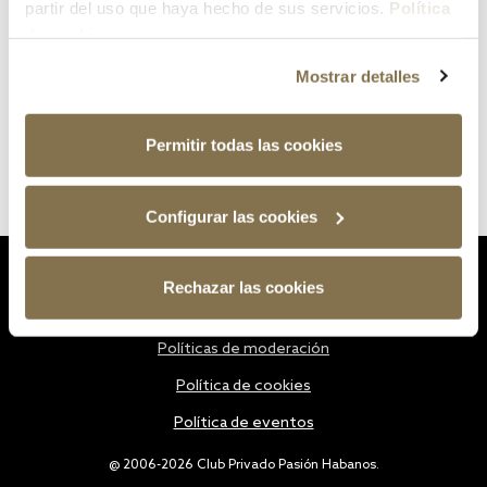
partir del uso que haya hecho de sus servicios.
Política
de cookies
Mostrar detalles
Permitir todas las cookies
Configurar las cookies
Estatutos
Rechazar las cookies
Política de privacidad
Políticas de moderación
Política de cookies
Política de eventos
@ 2006-2026 Club Privado Pasión Habanos.