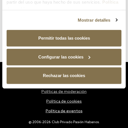
partir del uso que haya hecho de sus servicios.
Política
de cookies
Mostrar detalles
Permitir todas las cookies
Configurar las cookies
Estatutos
Rechazar las cookies
Política de privacidad
Políticas de moderación
Política de cookies
Política de eventos
@ 2006-2026 Club Privado Pasión Habanos.