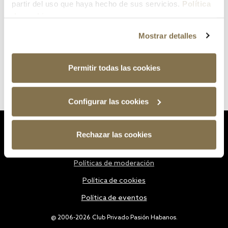
partir del uso que haya hecho de sus servicios.
Política
de cookies
Mostrar detalles
Permitir todas las cookies
Configurar las cookies
Estatutos
Rechazar las cookies
Política de privacidad
Políticas de moderación
Política de cookies
Política de eventos
@ 2006-2026 Club Privado Pasión Habanos.