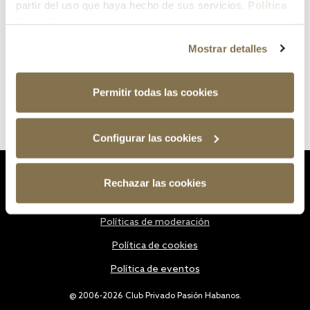
partir del uso que haya hecho de sus servicios.
Política
de cookies
Mostrar detalles
Permitir todas las cookies
Configurar las cookies
Estatutos
Rechazar las cookies
Política de privacidad
Políticas de moderación
Política de cookies
Política de eventos
@ 2006-2026 Club Privado Pasión Habanos.