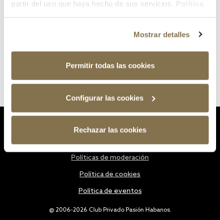
partir del uso que haya hecho de sus servicios.
Política
de cookies
Mostrar detalles
Permitir todas las cookies
Configurar las cookies
Estatutos
Rechazar las cookies
Política de privacidad
Políticas de moderación
Política de cookies
Política de eventos
@ 2006-2026 Club Privado Pasión Habanos.