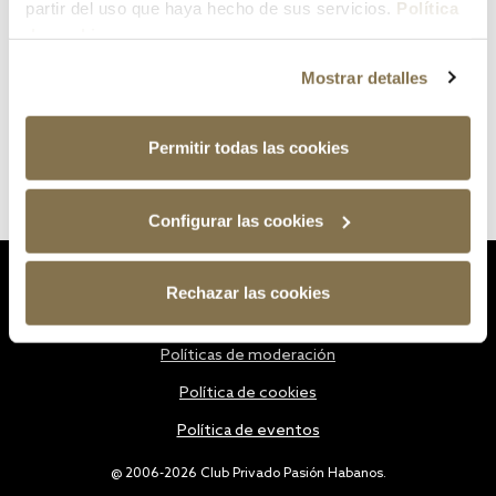
partir del uso que haya hecho de sus servicios.
Política
de cookies
Mostrar detalles
Permitir todas las cookies
Configurar las cookies
Estatutos
Rechazar las cookies
Política de privacidad
Políticas de moderación
Política de cookies
Política de eventos
@ 2006-2026 Club Privado Pasión Habanos.