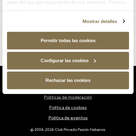
partir del uso que haya hecho de sus servicios.
Política
de cookies
Mostrar detalles
Permitir todas las cookies
Configurar las cookies
Estatutos
Rechazar las cookies
Política de privacidad
Políticas de moderación
Política de cookies
Política de eventos
@ 2006-2026 Club Privado Pasión Habanos.