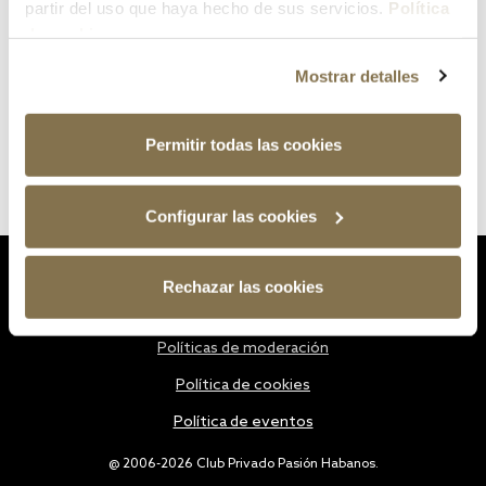
partir del uso que haya hecho de sus servicios.
Política
de cookies
Mostrar detalles
Permitir todas las cookies
Configurar las cookies
Estatutos
Rechazar las cookies
Política de privacidad
Políticas de moderación
Política de cookies
Política de eventos
@ 2006-2026 Club Privado Pasión Habanos.