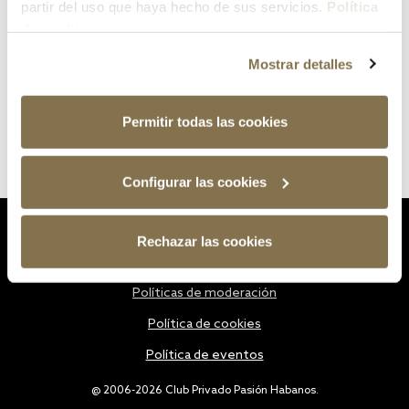
partir del uso que haya hecho de sus servicios.
Política
de cookies
Mostrar detalles
Permitir todas las cookies
Configurar las cookies
Estatutos
Rechazar las cookies
Política de privacidad
Políticas de moderación
Política de cookies
Política de eventos
@ 2006-2026 Club Privado Pasión Habanos.