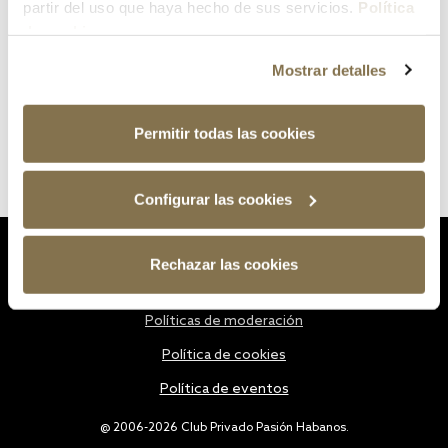
partir del uso que haya hecho de sus servicios.
Política
de cookies
Mostrar detalles
Permitir todas las cookies
Configurar las cookies
Estatutos
Rechazar las cookies
Política de privacidad
Políticas de moderación
Política de cookies
Política de eventos
@ 2006-2026 Club Privado Pasión Habanos.