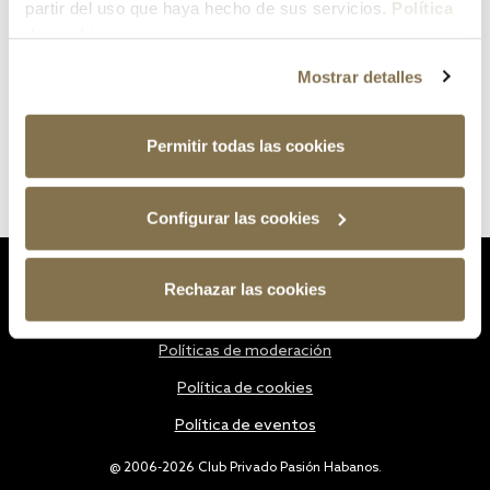
partir del uso que haya hecho de sus servicios.
Política
de cookies
Mostrar detalles
Permitir todas las cookies
Configurar las cookies
Estatutos
Rechazar las cookies
Política de privacidad
Políticas de moderación
Política de cookies
Política de eventos
@ 2006-2026 Club Privado Pasión Habanos.